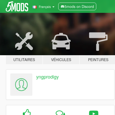
5mods on Discord
Français
UTILITAIRES
VÉHICULES
PEINTURES
yngprodigy