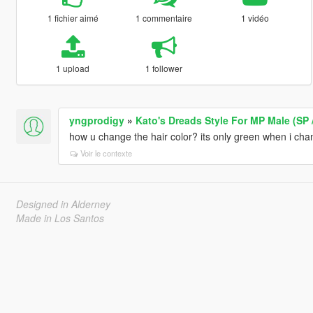
1 fichier aimé
1 commentaire
1 vidéo
1 upload
1 follower
yngprodigy
»
Kato's Dreads Style For MP Male (SP 
how u change the hair color? its only green when i cha
Voir le contexte
Designed in Alderney
Made in Los Santos