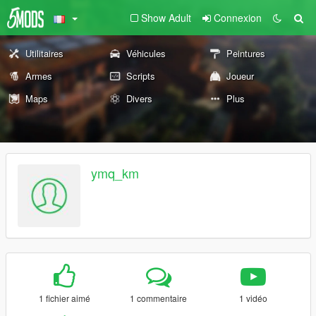
Show Adult
Connexion
Utilitaires
Véhicules
Peintures
Armes
Scripts
Joueur
Maps
Divers
Plus
ymq_km
1 fichier aimé
1 commentaire
1 vidéo