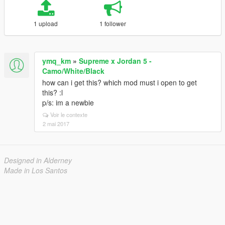
1 upload
1 follower
ymq_km
»
Supreme x Jordan 5 -
Camo/White/Black
how can i get this? which mod must i open to get
this? :l
p/s: im a newbie
Voir le contexte
2 mai 2017
Designed in Alderney
Made in Los Santos