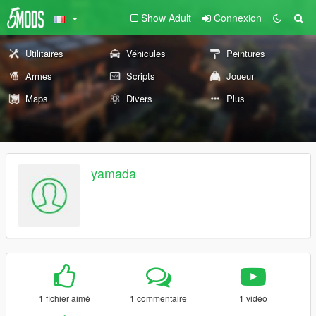
Show Adult
Connexion
Utilitaires
Véhicules
Peintures
Armes
Scripts
Joueur
Maps
Divers
Plus
yamada
1 fichier aimé
1 commentaire
1 vidéo