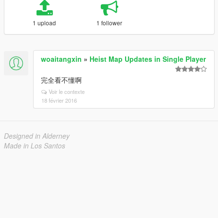
1 upload
1 follower
woaitangxin
»
Heist Map Updates in Single Player
完全看不懂啊
Voir le contexte
18 février 2016
Designed in Alderney
Made in Los Santos