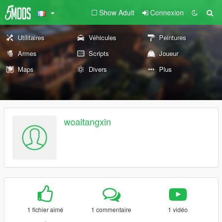
Show Adult
Connexion
Utilitaires
Véhicules
Peintures
Armes
Scripts
Joueur
Maps
Divers
Plus
woaitangxin
1 fichier aimé
1 commentaire
1 vidéo