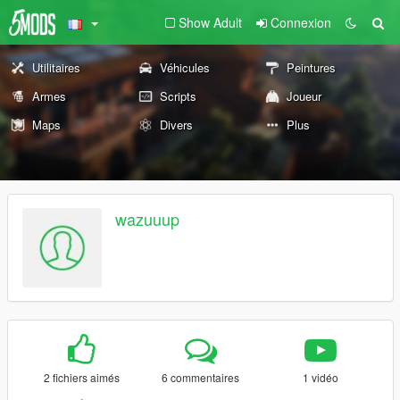
Show Adult
Connexion
Utilitaires
Véhicules
Peintures
Armes
Scripts
Joueur
Maps
Divers
Plus
wazuuup
2 fichiers aimés
6 commentaires
1 vidéo