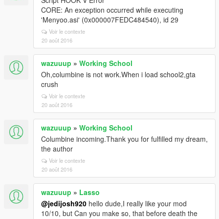
Script HOOK V Error
CORE: An exception occurred while executing
'Menyoo.asi' (0x000007FEDC484540), id 29
Voir le contexte
20 août 2016
wazuuup
»
Working School
Oh,columbine is not work.When i load school2,gta
crush
Voir le contexte
20 août 2016
wazuuup
»
Working School
Columbine incoming.Thank you for fulfilled my dream,
the author
Voir le contexte
20 août 2016
wazuuup
»
Lasso
@jedijosh920
hello dude,I really like your mod
10/10, but Can you make so, that before death the