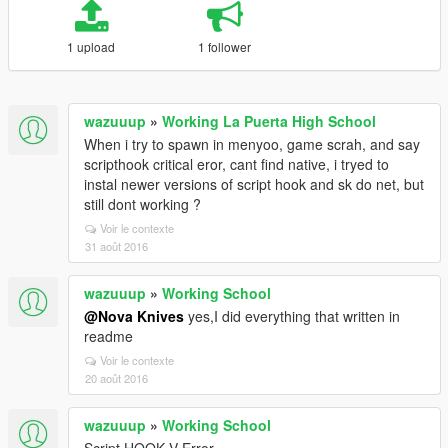
1 upload
1 follower
wazuuup
»
Working La Puerta High School
When i try to spawn in menyoo, game scrah, and say
scripthook critical eror, cant find native, i tryed to
instal newer versions of script hook and sk do net, but
still dont working ?
Voir le contexte
31 août 2016
wazuuup
»
Working School
@Nova Knives
yes,I did everything that written in
readme
Voir le contexte
20 août 2016
wazuuup
»
Working School