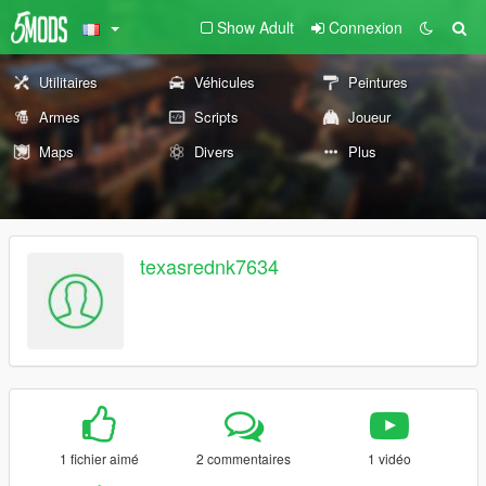
Show Adult
Connexion
Utilitaires
Véhicules
Peintures
Armes
Scripts
Joueur
Maps
Divers
Plus
texasrednk7634
1 fichier aimé
2 commentaires
1 vidéo