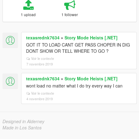
1 upload
1 follower
texasrednk7634
»
Story Mode Heists [.NET]
GOT IT TO LOAD CANT GET PASS CHOPER IN DIG
DONT SHOW OR TELL WHERE TO GO ?
Voir le contexte
7 novembre 2019
texasrednk7634
»
Story Mode Heists [.NET]
wont load no matter what I do try every way I can
Voir le contexte
4 novembre 2019
Designed in Alderney
Made in Los Santos