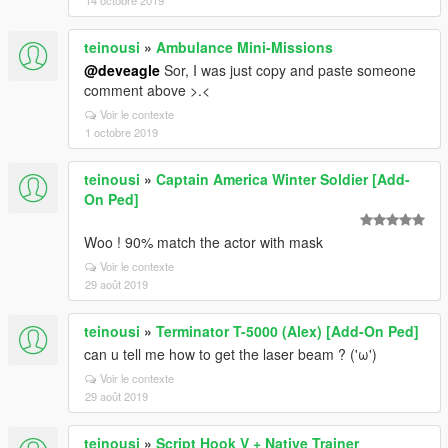
14 octobre 2019
teinousi
»
Ambulance Mini-Missions
@deveagle
Sor, I was just copy and paste someone
comment above >.<
Voir le contexte
1 octobre 2019
teinousi
»
Captain America Winter Soldier [Add-
On Ped]
Woo ! 90% match the actor with mask
Voir le contexte
29 août 2019
teinousi
»
Terminator T-5000 (Alex) [Add-On Ped]
can u tell me how to get the laser beam ? ('ω')
Voir le contexte
29 août 2019
teinousi
»
Script Hook V + Native Trainer