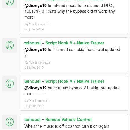
@dionys19
Im already update to diamond DLC ,
1.0.1737.0 , thats why the bypass didn't work any
more
Voir le contexte
28 juillet 2019
teinousi
»
Script Hook V + Native Trainer
@dionys19
Is this mod can skip the official updated
?
Voir le contexte
28 juillet 2019
teinousi
»
Script Hook V + Native Trainer
@dionys19
have u use bypass ? that ignore update
mod ..........
Voir le contexte
28 juillet 2019
teinousi
»
Remote Vehicle Control
When the music is off it cannot turn it on again