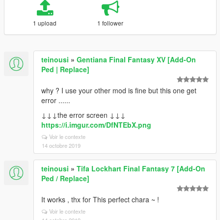
1 upload
1 follower
teinousi
»
Gentiana Final Fantasy XV [Add-On
Ped | Replace]
why ? I use your other mod is fine but this one get
error ......
↓↓↓the error screen ↓↓↓
https://i.imgur.com/DfNTEbX.png
Voir le contexte
14 octobre 2019
teinousi
»
Tifa Lockhart Final Fantasy 7 [Add-On
Ped / Replace]
It works , thx for This perfect chara ~ !
Voir le contexte