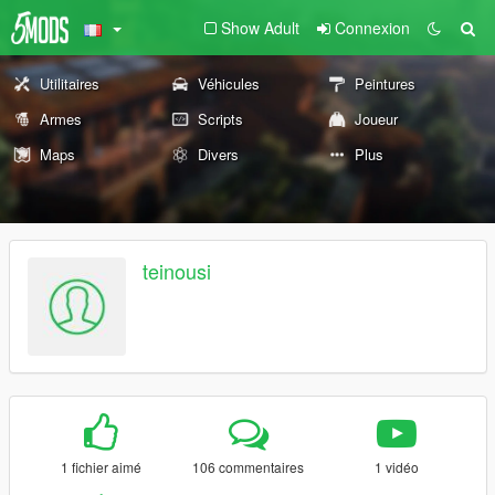
Show Adult
Connexion
Utilitaires
Véhicules
Peintures
Armes
Scripts
Joueur
Maps
Divers
Plus
teinousi
1 fichier aimé
106 commentaires
1 vidéo