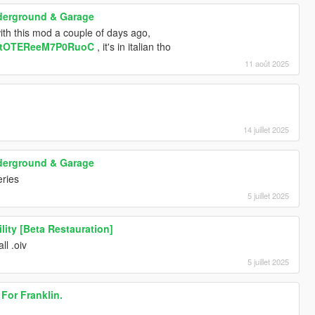
derground & Garage
ith this mod a couple of days ago,
=ytOTEReeM7P0RuoC
, it's in italian tho
11 août 2025
14 juillet 2025
derground & Garage
eries
5 juillet 2025
lity [Beta Restauration]
ll .oiv
5 juillet 2025
For Franklin.