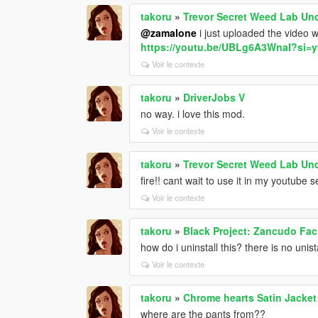
takoru
»
Trevor Secret Weed Lab Un
@zamalone
i just uploaded the video w
https://youtu.be/UBLg6A3WnaI?si
Voir le contexte
takoru
»
DriverJobs V
no way. i love this mod.
Voir le contexte
takoru
»
Trevor Secret Weed Lab Un
fire!! cant wait to use it in my youtube s
Voir le contexte
takoru
»
Black Project: Zancudo Faci
how do i uninstall this? there is no unista
Voir le contexte
takoru
»
Chrome hearts Satin Jacket 
where are the pants from??