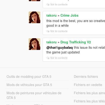
Voir le contexte
takoru
»
Crime Jobs
this mod is the best, you are so creativ
good in a while
Voir le contexte
takoru
»
Drug Trafficking V2
@that1guybalaq
this issue its not rel
the game just updated
Voir le contexte
Outils de modding pour GTA 5
Derniers fichiers
Mods de véhicules pour GTA 5
Fichiers en vedette
Mods de peintures pour véhicules de
Fichiers les plus aim
GTA 5
Fichiers les plus tél