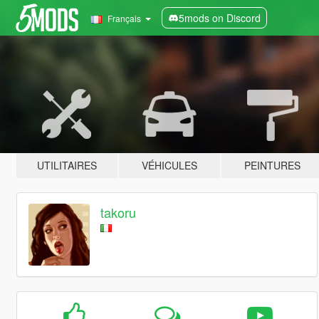
5mods on Discord
Français
UTILITAIRES
VÉHICULES
PEINTURES
takoru