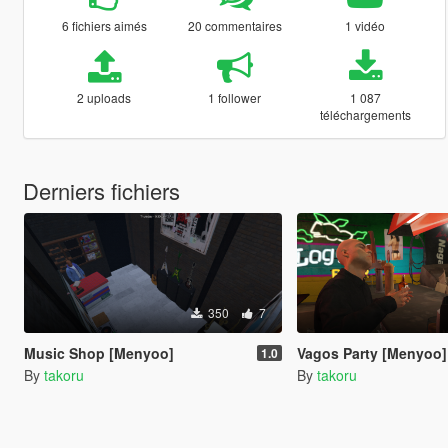
6 fichiers aimés
20 commentaires
1 vidéo
2 uploads
1 follower
1 087
téléchargements
Derniers fichiers
350
7
Music Shop [Menyoo]
Vagos Party [Menyoo]
1.0
By
takoru
By
takoru