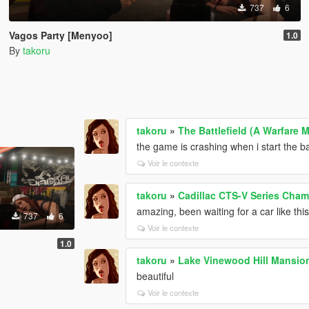
737
6
Vagos Party [Menyoo]
1.0
By
takoru
takoru
»
The Battlefield (A Warfare 
the game is crashing when i start the ba
Voir le contexte
takoru
»
Cadillac CTS-V Series Cham
amazing, been waiting for a car like this
737
6
Voir le contexte
1.0
takoru
»
Lake Vinewood Hill Mansio
beautiful
Voir le contexte