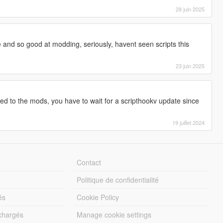
28 juin 2025
e and so good at modding, seriously, havent seen scripts this
23 juin 2025
ated to the mods, you have to wait for a scripthookv update since
19 juillet 2024
Contact
Politique de confidentialité
és
Cookie Policy
échargés
Manage cookie settings