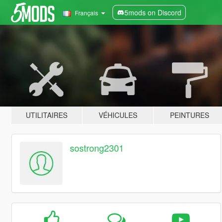
5mods on Discord
Français
UTILITAIRES
VÉHICULES
PEINTURES
sostrong2301