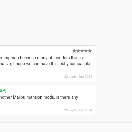
equire mpmap because many of modders like us
rnative, I hope we can have this lobby compatible
22 septembre 2024
SP]
h another Malibu mansion mods, is there any
22 septembre 2024