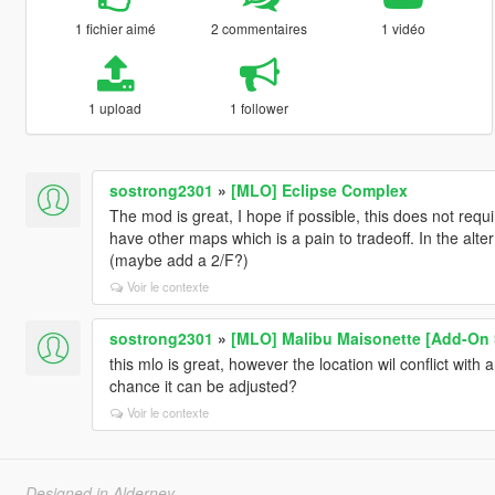
1 fichier aimé
2 commentaires
1 vidéo
1 upload
1 follower
sostrong2301
»
[MLO] Eclipse Complex
The mod is great, I hope if possible, this does not r
have other maps which is a pain to tradeoff. In the alte
(maybe add a 2/F?)
Voir le contexte
sostrong2301
»
[MLO] Malibu Maisonette [Add-On 
this mlo is great, however the location wil conflict wit
chance it can be adjusted?
Voir le contexte
Designed in Alderney