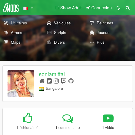
Show Adult
Connexion
Utilitaires
Véhicules
Peintures
Armes
Scripts
Joueur
Maps
Divers
Plus
soniamittal
Bangalore
1 fichier aimé
1 commentaire
1 vidéo