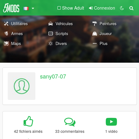
Show Adult
Connexion
Utilitaires
Véhicules
Peintures
Armes
Scripts
Joueur
Maps
Divers
Plus
sany07-07
42 fichiers aimés
33 commentaires
1 vidéo