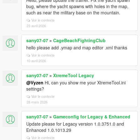
Hello, please update the trainer. Fix the yacht spawn
bug, where the yacht spawns with holes in the map,
such as near the military base on the mountain.
Voir le contexte
23 avril 2026
sany07-07
»
CageBeachFightingClub
hello please add .ymap and map editor .xml thanks
Voir le contexte
10 avril 2026
sany07-07
»
XtremeTool Legacy
@Vyzen
Hi, can you show me your XtremeTool.ini
settings?
Voir le contexte
28 mars 2026
sany07-07
»
Gameconfig for Legacy & Enhanced
Update please for Legacy version 1.0.3751.0 and
Enhanced 1.0.1013.29
Voir le contexte