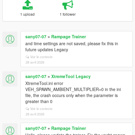
1 upload
1 follower
sany07-07
»
Rampage Trainer
and time settings are not saved, please fix this in
future updates Legacy
Voir le contexte
28 avril 2026
sany07-07
»
XtremeTool Legacy
XtremeTool.ini error
VEH_SPAWN_AMBIENT_MULTIPLIER=0 in the ini
file, the crash occurs only when the parameter is
greater than 0
Voir le contexte
28 avril 2026
sany07-07
»
Rampage Trainer