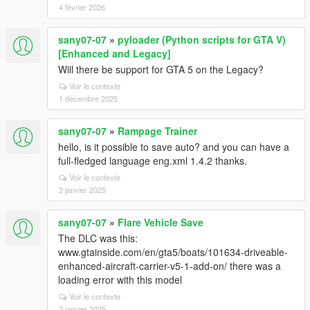
4 février 2026
sany07-07
»
pyloader (Python scripts for GTA V)
[Enhanced and Legacy]
Will there be support for GTA 5 on the Legacy?
Voir le contexte
1 décembre 2025
sany07-07
»
Rampage Trainer
hello, is it possible to save auto? and you can have a
full-fledged language eng.xml 1.4.2 thanks.
Voir le contexte
2 janvier 2025
sany07-07
»
Flare Vehicle Save
The DLC was this:
www.gtainside.com/en/gta5/boats/101634-driveable-
enhanced-aircraft-carrier-v5-1-add-on/ there was a
loading error with this model
Voir le contexte
2 janvier 2025