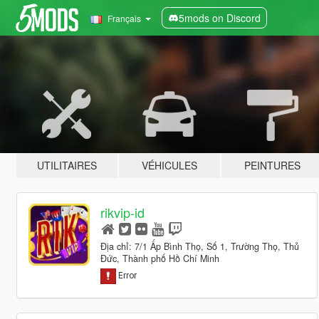
5mods on Discord
Français
UTILITAIRES
VÉHICULES
PEINTURES
rikvip-id
Địa chỉ: 7/1 Ấp Bình Thọ, Số 1, Trường Thọ, Thủ
Đức, Thành phố Hồ Chí Minh