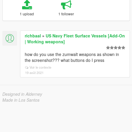
1 upload
1 follower
richbaal
»
US Navy Fleet Surface Vessels [Add-On
| Working weapons]
how do you use the zumwalt weapons as shown in
the screenshot??? what buttons do I press
Voir le contexte
19 août 2021
Designed in Alderney
Made in Los Santos