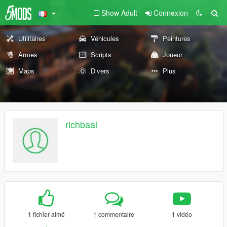
Show Adult
Connexion
Utilitaires
Véhicules
Peintures
Armes
Scripts
Joueur
Maps
Divers
Plus
richbaal
1 fichier aimé
1 commentaire
1 vidéo