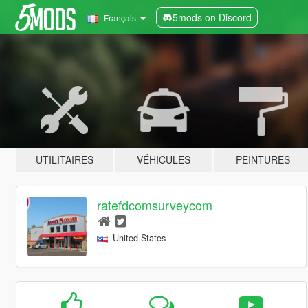
5mods on Discord
Français
UTILITAIRES
VÉHICULES
PEINTURES
ratefdcomsurveycom
United States