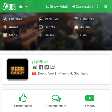
Show Adult
Connexion
Utilitaires
Véhicules
Peintures
Armes
Scripts
Joueur
Maps
Divers
Plus
pg99net
Duong Soo 8, Phuong 4, Soc Trang
1 fichier aimé
1 commentaire
1 vidéo