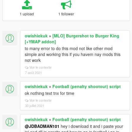
1 upload
1 follower
owishiekuk
»
[MLO] Burgershot to Burger King
[+YMAP addon]
to many error to do this mod not like other mod
simple and working this if you havem nay mods this
not work
Voir le contexte
7 août 2021
owishiekuk
»
Football (penalty shootout) script
ok nothing text tnx for time
Voir le contexte
30 juillet 2021
owishiekuk
»
Football (penalty shootout) script
@JDBADMAN101
hey i download it and i paste your