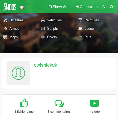
Show Adult
Connexion
Utilitaires
Véhicules
Peintures
Armes
Scripts
Joueur
Maps
Divers
Plus
owishiekuk
1 fichier aimé
3 commentaires
1 vidéo