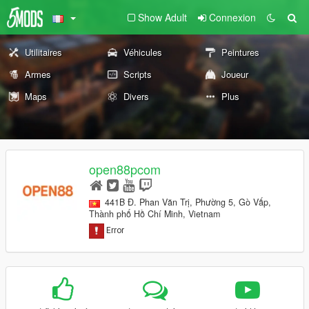
Show Adult
Connexion
Utilitaires
Véhicules
Peintures
Armes
Scripts
Joueur
Maps
Divers
Plus
open88pcom
441B Đ. Phan Văn Trị, Phường 5, Gò Vấp,
Thành phố Hồ Chí Minh, Vietnam