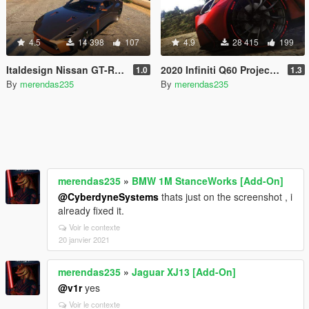
4.5
14 398
107
4.9
28 415
199
Italdesign Nissan GT-R50 2020 [Add-On / Replace]
2020 Infiniti Q60 Project Black [Add-On / Replace | LODs]
1.0
1.3
By
merendas235
By
merendas235
merendas235
»
BMW 1M StanceWorks [Add-On]
@CyberdyneSystems
thats just on the screenshot , i
already fixed it.
Voir le contexte
20 janvier 2021
merendas235
»
Jaguar XJ13 [Add-On]
@v1r
yes
Voir le contexte