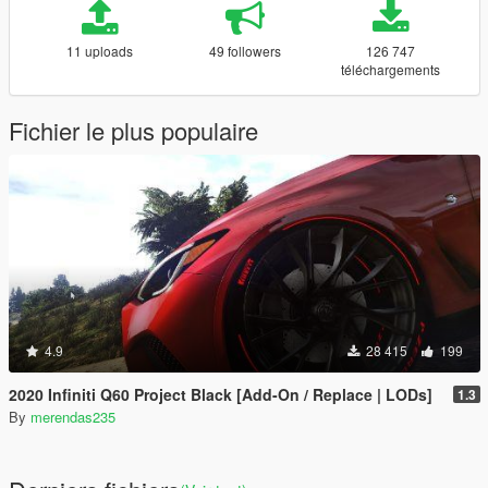
11 uploads
49 followers
126 747
téléchargements
Fichier le plus populaire
4.9
28 415
199
2020 Infiniti Q60 Project Black [Add-On / Replace | LODs]
1.3
By
merendas235