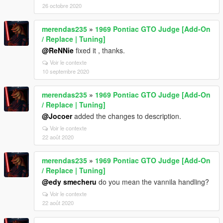
26 octobre 2020
merendas235
»
1969 Pontiac GTO Judge [Add-On
/ Replace | Tuning]
@ReNNie
fixed it , thanks.
Voir le contexte
10 septembre 2020
merendas235
»
1969 Pontiac GTO Judge [Add-On
/ Replace | Tuning]
@Jocoer
added the changes to description.
Voir le contexte
22 août 2020
merendas235
»
1969 Pontiac GTO Judge [Add-On
/ Replace | Tuning]
@edy smecheru
do you mean the vannila handling?
Voir le contexte
22 août 2020