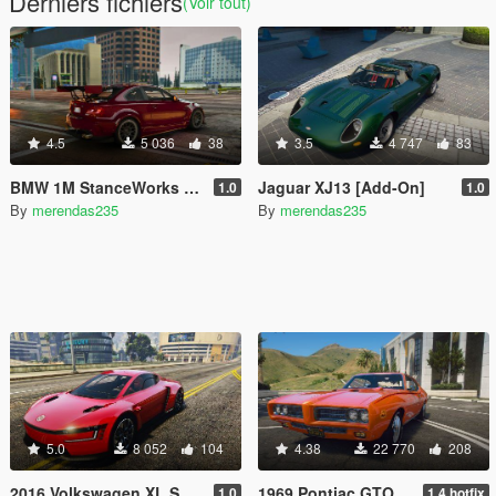
Derniers fichiers
(Voir tout)
4.5
5 036
38
3.5
4 747
83
BMW 1M StanceWorks [Add-On]
Jaguar XJ13 [Add-On]
1.0
1.0
By
merendas235
By
merendas235
5.0
8 052
104
4.38
22 770
208
2016 Volkswagen XL Sport Concept [Add-On / Replace | LODs]
1969 Pontiac GTO Judge [Add-On / Replace | Tuning]
1.0
1.4 hotfix