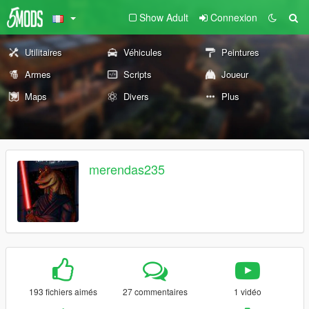
Show Adult
Connexion
Utilitaires
Véhicules
Peintures
Armes
Scripts
Joueur
Maps
Divers
Plus
merendas235
193 fichiers aimés
27 commentaires
1 vidéo