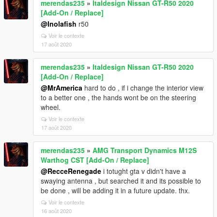
merendas235
»
Italdesign Nissan GT-R50 2020
[Add-On / Replace]
@Inolafish
r50
Voir le contexte
17 août 2020
merendas235
»
Italdesign Nissan GT-R50 2020
[Add-On / Replace]
@MrAmerica
hard to do , if i change the interior view
to a better one , the hands wont be on the steering
wheel.
Voir le contexte
17 août 2020
merendas235
»
AMG Transport Dynamics M12S
Warthog CST [Add-On / Replace]
@RecceRenegade
i totught gta v didn't have a
swaying antenna , but searched it and its possible to
be done , will be adding it in a future update. thx.
Voir le contexte
16 août 2020