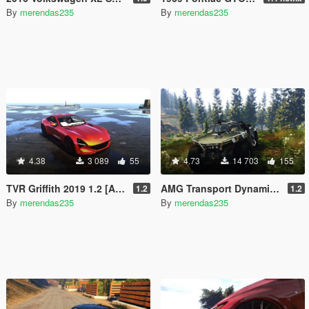
By
merendas235
By
merendas235
4.38
3 089
55
4.73
14 703
155
TVR Griffith 2019 1.2 [Add-On | LODs]
AMG Transport Dynamics M12S Warthog CST [Add-On / Replace]
1.2
1.2
By
merendas235
By
merendas235