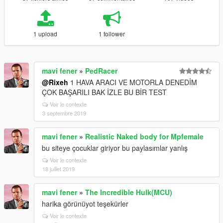
1 upload
1 follower
mavi fener
»
PedRacer
@Rixeh
1 HAVA ARACI VE MOTORLA DENEDİM
ÇOK BAŞARILI BAK İZLE BU BİR TEST
Voir le contexte
3 septembre 2019
mavi fener
»
Realistic Naked body for Mpfemale
bu siteye çocuklar giriyor bu paylasımlar yanlış
Voir le contexte
18 juillet 2019
mavi fener
»
The Incredible Hulk(MCU)
harika görünüyot teşekürler
Voir le contexte