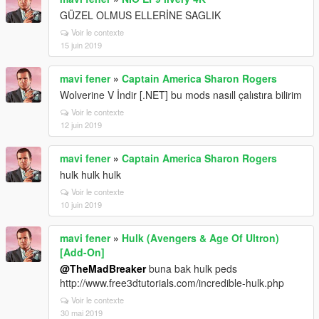
GÜZEL OLMUS ELLERİNE SAGLIK
Voir le contexte
15 juin 2019
mavi fener
»
Captain America Sharon Rogers
Wolverine V İndir [.NET] bu mods nasıll çalıstıra bilirim
Voir le contexte
12 juin 2019
mavi fener
»
Captain America Sharon Rogers
hulk hulk hulk
Voir le contexte
10 juin 2019
mavi fener
»
Hulk (Avengers & Age Of Ultron)
[Add-On]
@TheMadBreaker
buna bak hulk peds
http://www.free3dtutorials.com/incredible-hulk.php
Voir le contexte
30 mai 2019