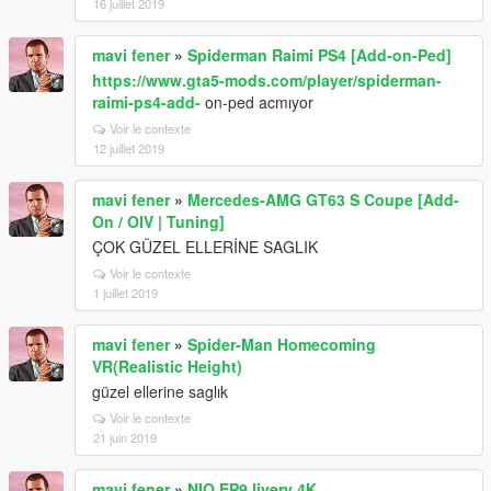
16 juillet 2019
mavi fener
»
Spiderman Raimi PS4 [Add-on-Ped]
https://www.gta5-mods.com/player/spiderman-
raimi-ps4-add-
on-ped acmıyor
Voir le contexte
12 juillet 2019
mavi fener
»
Mercedes-AMG GT63 S Coupe [Add-
On / OIV | Tuning]
ÇOK GÜZEL ELLERİNE SAGLIK
Voir le contexte
1 juillet 2019
mavi fener
»
Spider-Man Homecoming
VR(Realistic Height)
güzel ellerine saglık
Voir le contexte
21 juin 2019
mavi fener
»
NIO EP9 livery 4K