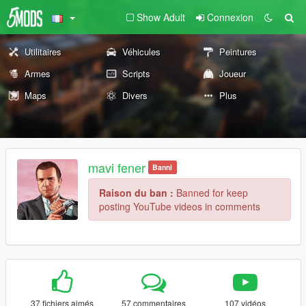
Show Adult
Connexion
Utilitaires
Véhicules
Peintures
Armes
Scripts
Joueur
Maps
Divers
Plus
mavi fener
Banni
Raison du ban :
Banned for keep
posting YouTube videos in comments
37 fichiers aimés
57 commentaires
107 vidéos