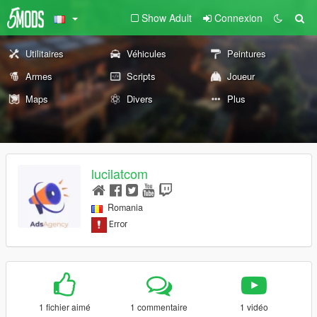
Show Adult
Connexion
Utilitaires
Véhicules
Peintures
Armes
Scripts
Joueur
Maps
Divers
Plus
lucilatcom
Romania
1 fichier aimé
1 commentaire
1 vidéo