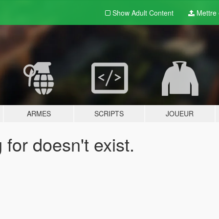
Show Adult
Content
Mettre e
ARMES
SCRIPTS
JOUEUR
for doesn't exist.