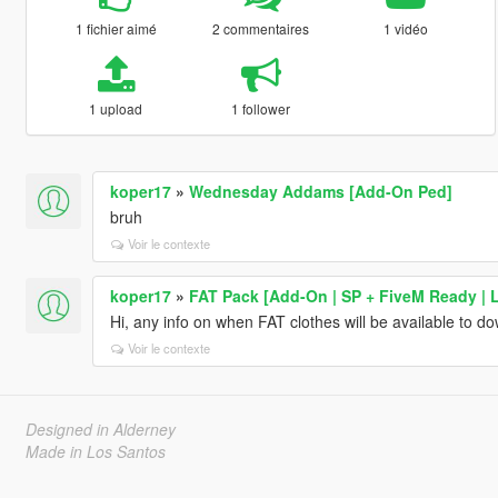
1 fichier aimé
2 commentaires
1 vidéo
1 upload
1 follower
koper17
»
Wednesday Addams [Add-On Ped]
bruh
Voir le contexte
koper17
»
FAT Pack [Add-On | SP + FiveM Ready | 
Hi, any info on when FAT clothes will be available to d
Voir le contexte
Designed in Alderney
Made in Los Santos