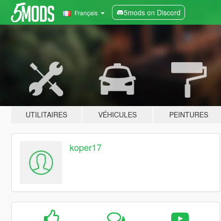
5mods on Discord
Français
UTILITAIRES
VÉHICULES
PEINTURES
koper17