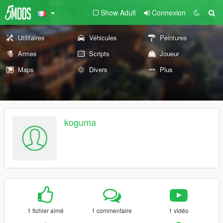
Show Adult
Connexion
Utilitaires
Véhicules
Peintures
Armes
Scripts
Joueur
Maps
Divers
Plus
koguma
1 fichier aimé
1 commentaire
1 vidéo