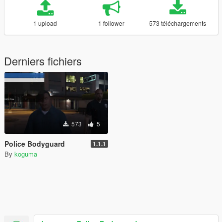
1 upload
1 follower
573 téléchargements
Derniers fichiers
573
5
Police Bodyguard
1.1.1
By
koguma