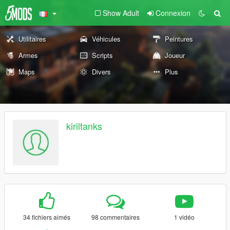
Show Adult
Connexion
Utilitaires
Véhicules
Peintures
Armes
Scripts
Joueur
Maps
Divers
Plus
kiriltanks
34 fichiers aimés
98 commentaires
1 vidéo