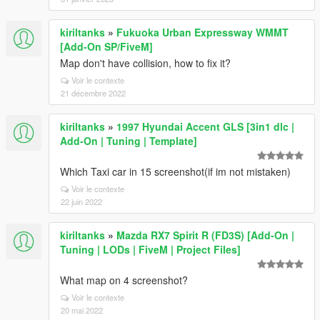
kiriltanks
»
Fukuoka Urban Expressway WMMT
[Add-On SP/FiveM]
Map don't have collision, how to fix it?
Voir le contexte
21 décembre 2022
kiriltanks
»
1997 Hyundai Accent GLS [3in1 dlc |
Add-On | Tuning | Template]
Which Taxi car in 15 screenshot(if im not mistaken)
Voir le contexte
22 juin 2022
kiriltanks
»
Mazda RX7 Spirit R (FD3S) [Add-On |
Tuning | LODs | FiveM | Project Files]
What map on 4 screenshot?
Voir le contexte
20 mai 2022