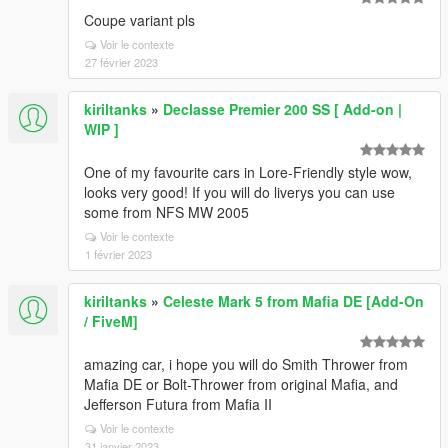
Coupe variant pls
Voir le contexte
27 février 2023
kiriltanks
»
Declasse Premier 200 SS [ Add-on |
WIP ]
One of my favourite cars in Lore-Friendly style wow,
looks very good! If you will do liverys you can use
some from NFS MW 2005
Voir le contexte
1 février 2023
kiriltanks
»
Celeste Mark 5 from Mafia DE [Add-On
/ FiveM]
amazing car, i hope you will do Smith Thrower from
Mafia DE or Bolt-Thrower from original Mafia, and
Jefferson Futura from Mafia II
Voir le contexte
31 janvier 2023