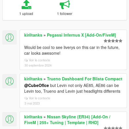
1 upload
1 follower
kiriltanks
»
Pegassi Infernus X [Add-On/FiveM]
Would be cool to see liverys on this car in the future,
car looks awesome!
Voir le contexte
30 septembre 2024
kiriltanks
»
Trueno Dashboard For Blista Compact
@CubeOfIce
but Levin not only AE85, AE86 can be
Levin too, Trueno and Levin just headlights differents
Voir le contexte
3 mai 2023
kiriltanks
»
Nissan Skyline (ER34) [Add-On /
FiveM | 255+ Tuning | Template | RHD]