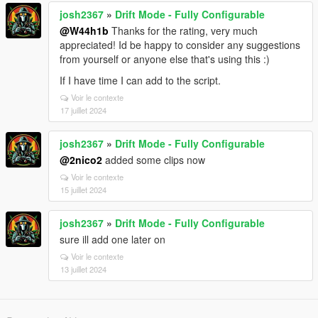
josh2367
»
Drift Mode - Fully Configurable
@W44h1b
Thanks for the rating, very much
appreciated! Id be happy to consider any suggestions
from yourself or anyone else that's using this :)
If I have time I can add to the script.
Voir le contexte
17 juillet 2024
josh2367
»
Drift Mode - Fully Configurable
@2nico2
added some clips now
Voir le contexte
15 juillet 2024
josh2367
»
Drift Mode - Fully Configurable
sure ill add one later on
Voir le contexte
13 juillet 2024