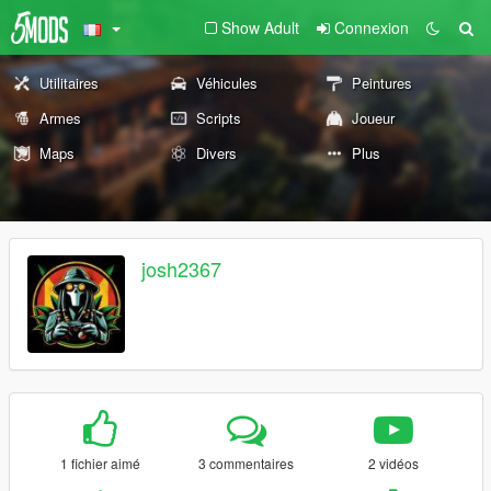
Show Adult
Connexion
Utilitaires
Véhicules
Peintures
Armes
Scripts
Joueur
Maps
Divers
Plus
josh2367
1 fichier aimé
3 commentaires
2 vidéos