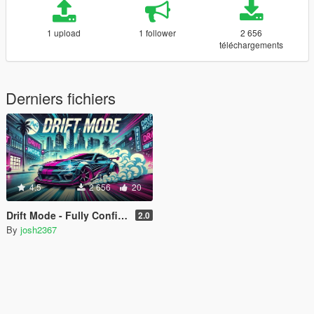
1 upload
1 follower
2 656
téléchargements
Derniers fichiers
4.5
2 656
20
Drift Mode - Fully Configurable
2.0
By
josh2367