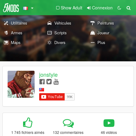
Show Adult
Connexion
Utilitaires
Véhicules
Peintures
Armes
Scripts
Joueur
Maps
Divers
Plus
jonstyle
1 745 fichiers aimés
132 commentaires
46 vidéos