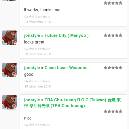
it works, thanks man
Voir le contexte
24 décembre 2018
jonstyle
»
Future City ( Menyoo )
looks great
Voir le contexte
20 décembre 2018
jonstyle
»
Clean Laser Weapons
good
Voir le contexte
19 décembre 2018
jonstyle
»
TRA Chu-kuang R.O.C (Taiwan) 台鐵 東
部 柴油莒光號 (TRA Chu-kuang)
nice
Voir le contexte