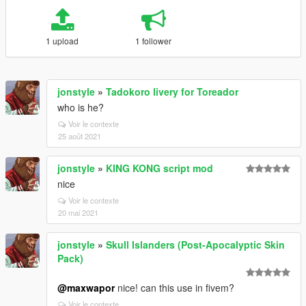
1 upload
1 follower
jonstyle
»
Tadokoro livery for Toreador
who is he?
Voir le contexte
25 août 2021
jonstyle
»
KING KONG script mod
nice
Voir le contexte
20 mai 2021
jonstyle
»
Skull Islanders (Post-Apocalyptic Skin
Pack)
@maxwapor
nice! can this use in fivem?
Voir le contexte