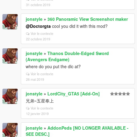
31 octobre 2019
jonstyle
»
360 Panoramic View Screenshot maker
@Doctorgta
cool you did it with this mod?
Voir le contexte
22 octobre 2019
jonstyle
»
Thanos Double-Edged Sword
(Avengers Endgame)
where do you put the dlc at?
Voir le contexte
26 mai 2019
jonstyle
»
LordCity_GTA5 [Add-On]
兄弟~五星奉上
Voir le contexte
12 janvier 2019
jonstyle
»
AddonPeds [NO LONGER AVAILABLE -
SEE DESC.]