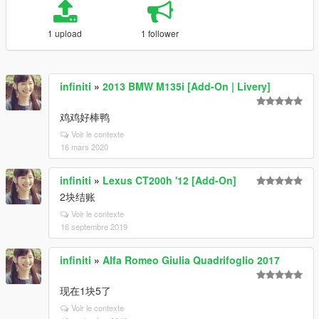
1 upload
1 follower
infiniti
»
2013 BMW M135i [Add-On | Livery]
鸡鸡好棒鸭
Voir le contexte
16 mars 2020
infiniti
»
Lexus CT200h '12 [Add-On]
2块结账
Voir le contexte
16 septembre 2019
infiniti
»
Alfa Romeo Giulia Quadrifoglio 2017
现在1块5了
Voir le contexte