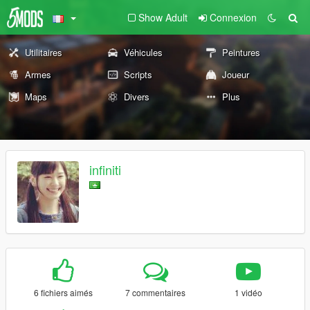
Show Adult
Connexion
Utilitaires
Véhicules
Peintures
Armes
Scripts
Joueur
Maps
Divers
Plus
infiniti
6 fichiers aimés
7 commentaires
1 vidéo