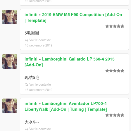
16 septembre 2019
infiniti
»
2019 BMW M5 F90 Competition [Add-On
| Template]
5毛谢谢
Voir le contexte
16 septembre 2019
infiniti
»
Lamborghini Gallardo LP 560-4 2013
[Add-On]
现结5毛
Voir le contexte
16 septembre 2019
infiniti
»
Lamborghini Aventador LP700-4
LibertyWalk [Add-On | Tuning | Template]
大水牛~
Voir le contexte