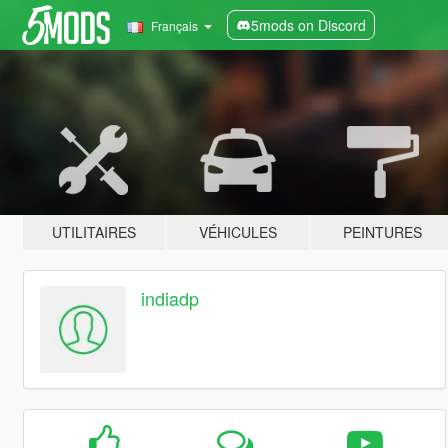
5mods on Discord
Français
UTILITAIRES
VÉHICULES
PEINTURES
indiadp