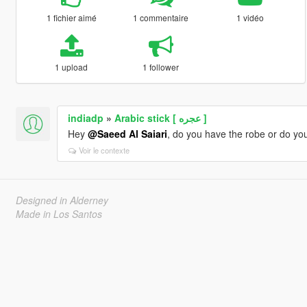
1 fichier aimé
1 commentaire
1 vidéo
1 upload
1 follower
indiadp
»
Arabic stick [ عجره ]
Hey
@Saeed Al Saiari
, do you have the robe or do you
Voir le contexte
Designed in Alderney
Made in Los Santos