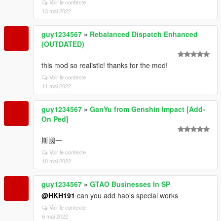
Voir le contexte
13 mai 2022
guy1234567
»
Rebalanced Dispatch Enhanced
(OUTDATED)
this mod so realistic! thanks for the mod!
Voir le contexte
11 mai 2022
guy1234567
»
GanYu from Genshin Impact [Add-
On Ped]
斯國一
Voir le contexte
10 mai 2022
guy1234567
»
GTAO Businesses In SP
@HKH191
can you add hao's special works
Voir le contexte
6 mai 2022