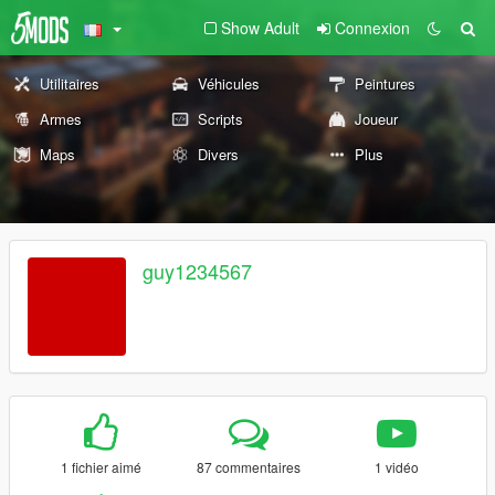
Show Adult
Connexion
Utilitaires
Véhicules
Peintures
Armes
Scripts
Joueur
Maps
Divers
Plus
guy1234567
1 fichier aimé
87 commentaires
1 vidéo