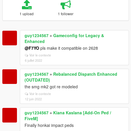
1 upload
1 follower
guy1234567
»
Gameconfig for Legacy &
Enhanced
@F7YO
pls make it compatible on 2628
Voir le contexte
6 juillet 2022
guy1234567
»
Rebalanced Dispatch Enhanced
(OUTDATED)
the smg mk2 got re modeled
Voir le contexte
12 juin 2022
guy1234567
»
Kiana Kaslana [Add-On Ped /
FiveM]
Finally honkai impact peds