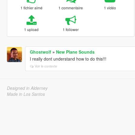
1 fichier aimé
1 commentaire
1 vidéo
1 upload
1 follower
Ghostwolf
»
New Plane Sounds
I really dont understand how to do this!!!
Voir le contexte
Designed in Alderney
Made in Los Santos