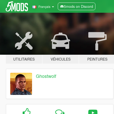
5mods on Discord
Français
UTILITAIRES
VÉHICULES
PEINTURES
Ghostwolf