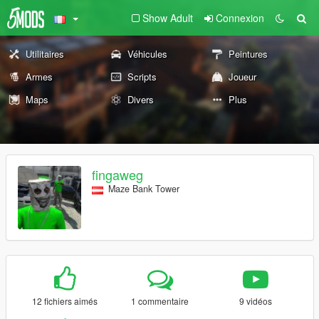
Show Adult
Connexion
Utilitaires
Véhicules
Peintures
Armes
Scripts
Joueur
Maps
Divers
Plus
fingaweg
Maze Bank Tower
12 fichiers aimés
1 commentaire
9 vidéos