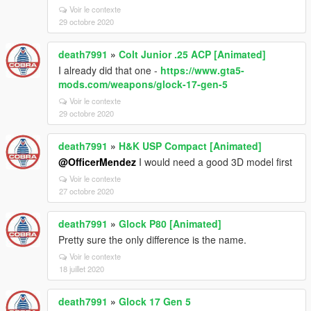
Voir le contexte
29 octobre 2020
death7991
»
Colt Junior .25 ACP [Animated]
I already did that one -
https://www.gta5-
mods.com/weapons/glock-17-gen-5
Voir le contexte
29 octobre 2020
death7991
»
H&K USP Compact [Animated]
@OfficerMendez
I would need a good 3D model first
Voir le contexte
27 octobre 2020
death7991
»
Glock P80 [Animated]
Pretty sure the only difference is the name.
Voir le contexte
18 juillet 2020
death7991
»
Glock 17 Gen 5