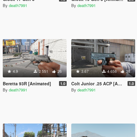
By
death7991
By
death7991
4.9
2 551
26
3.67
4 656
38
Beretta 93R [Animated]
Colt Junior .25 ACP [Animated]
1.0
1.0
By
death7991
By
death7991