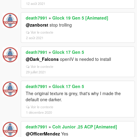
12 août 2021
death7991
»
Glock 19 Gen 5 [Animated]
@zanborst
stop trolling
Voir le contexte
2 août 2021
death7991
»
Glock 17 Gen 5
@Dark_Falcons
openIV is needed to install
Voir le contexte
29 juillet 2021
death7991
»
Glock 17 Gen 5
The original texture is grey, that's why I made the
default one darker.
Voir le contexte
1 décembre 2020
death7991
»
Colt Junior .25 ACP [Animated]
@OfficerMendez
Yes