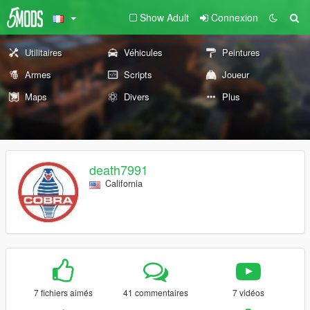
Show Adult
Connexion
Utilitaires
Véhicules
Peintures
Armes
Scripts
Joueur
Maps
Divers
Plus
death7991
California
7 fichiers aimés
41 commentaires
7 vidéos