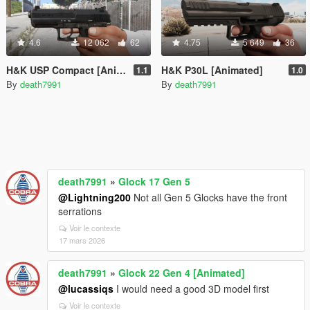
4.6
12 062
62
4.75
5 649
36
H&K USP Compact [Animated]
H&K P30L [Animated]
1.1
1.0
By
death7991
By
death7991
death7991
»
Glock 17 Gen 5
@Lightning200
Not all Gen 5 Glocks have the front
serrations
Voir le contexte
17 mars 2026
death7991
»
Glock 22 Gen 4 [Animated]
@lucassiqs
I would need a good 3D model first
Voir le contexte