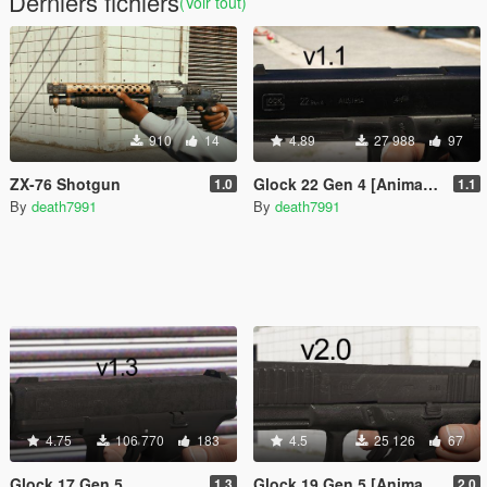
Derniers fichiers
(Voir tout)
910
14
4.89
27 988
97
ZX-76 Shotgun
Glock 22 Gen 4 [Animated]
1.0
1.1
By
death7991
By
death7991
4.75
106 770
183
4.5
25 126
67
Glock 17 Gen 5
Glock 19 Gen 5 [Animated]
1.3
2.0