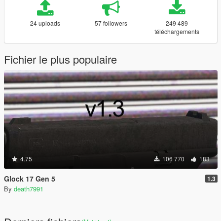
24 uploads
57 followers
249 489
téléchargements
Fichier le plus populaire
4.75
106 770
183
Glock 17 Gen 5
1.3
By
death7991