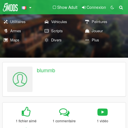
Show Adult
Connexion
Utilitaires
Véhicules
Peintures
Armes
Scripts
Joueur
Maps
Divers
Plus
blummb
1 fichier aimé
1 commentaire
1 vidéo