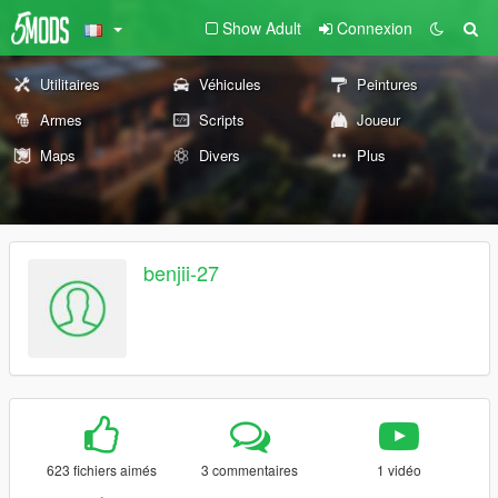
Show Adult
Connexion
Utilitaires
Véhicules
Peintures
Armes
Scripts
Joueur
Maps
Divers
Plus
benjii-27
623 fichiers aimés
3 commentaires
1 vidéo