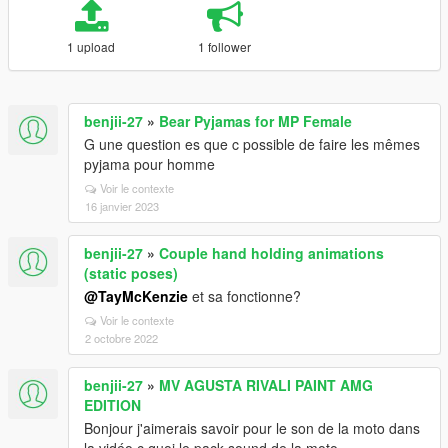
1 upload
1 follower
benjii-27
»
Bear Pyjamas for MP Female
G une question es que c possible de faire les mêmes
pyjama pour homme
Voir le contexte
16 janvier 2023
benjii-27
»
Couple hand holding animations
(static poses)
@TayMcKenzie
et sa fonctionne?
Voir le contexte
2 octobre 2022
benjii-27
»
MV AGUSTA RIVALI PAINT AMG
EDITION
Bonjour j'aimerais savoir pour le son de la moto dans