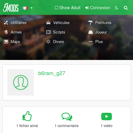
Show Adult
Connexion
Utilitaires
Véhicules
Peintures
Armes
Scripts
Joueur
Maps
Divers
Plus
b6ram_g27
1 fichier aimé
1 commentaire
1 vidéo