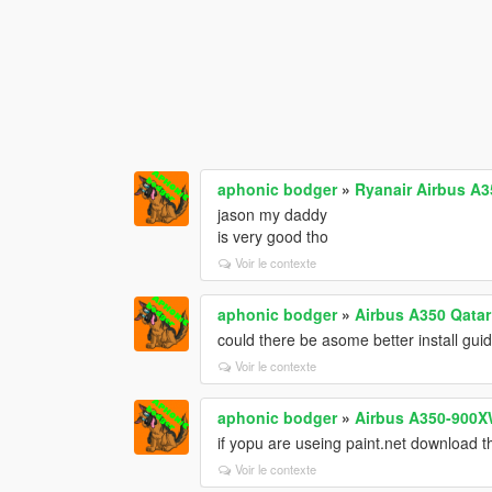
aphonic bodger
»
Ryanair Airbus A
jason my daddy
is very good tho
Voir le contexte
aphonic bodger
»
Airbus A350 Qatar 
could there be asome better install gui
Voir le contexte
aphonic bodger
»
Airbus A350-900
if yopu are useing paint.net download t
Voir le contexte