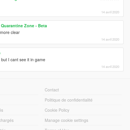
14 avril 2020
 Quarantine Zone - Beta
t more clear
14 avril 2020
e
t but I cant see it in game
14 avril 2020
Contact
Politique de confidentialité
és
Cookie Policy
échargés
Manage cookie settings