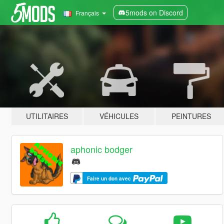
5mods on Discord
Français
UTILITAIRES
VÉHICULES
PEINTURES
aphonic bodger
Faire un don avec