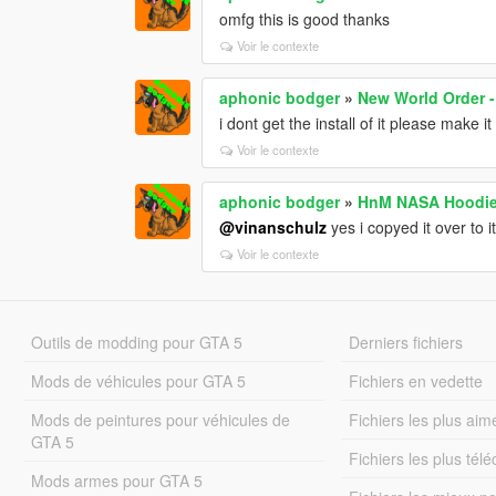
omfg this is good thanks
Voir le contexte
aphonic bodger
»
New World Order -
i dont get the install of it please make i
Voir le contexte
aphonic bodger
»
HnM NASA Hoodi
@vinanschulz
yes i copyed it over to i
Voir le contexte
Outils de modding pour GTA 5
Derniers fichiers
Mods de véhicules pour GTA 5
Fichiers en vedette
Mods de peintures pour véhicules de
Fichiers les plus aim
GTA 5
Fichiers les plus tél
Mods armes pour GTA 5