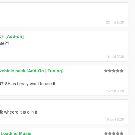
22 mai 2020
CF [Add-on]
ate??
16 mai 2020
ehicle pack [Add-On | Tuning]
7-8F as i realy want to use it
16 mai 2020
e
 wheere it is oiin it
15 avril 2020
 Loading Music