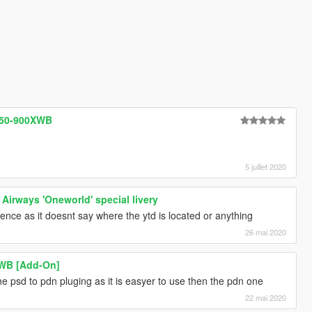
350-900XWB
5 juillet 2020
Airways 'Oneworld' special livery
dence as it doesnt say where the ytd is located or anything
26 mai 2020
XWB [Add-On]
he psd to pdn pluging as it is easyer to use then the pdn one
22 mai 2020