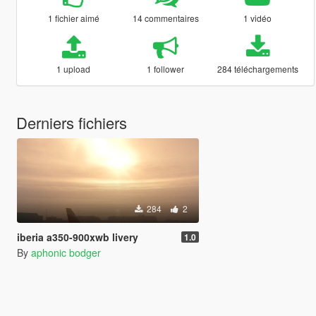
1 fichier aimé
14 commentaires
1 vidéo
1 upload
1 follower
284 téléchargements
Derniers fichiers
284
2
iberia a350-900xwb livery
1.0
By
aphonic bodger