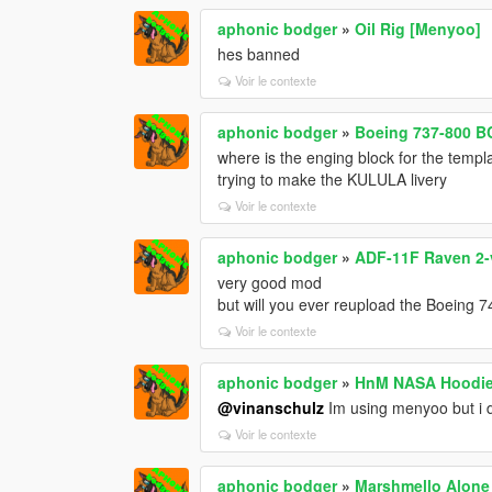
aphonic bodger
»
Oil Rig [Menyoo]
hes banned
Voir le contexte
aphonic bodger
»
Boeing 737-800 B
where is the enging block for the templ
trying to make the KULULA livery
Voir le contexte
aphonic bodger
»
ADF-11F Raven 2-v
very good mod
but will you ever reupload the Boeing 74
Voir le contexte
aphonic bodger
»
HnM NASA Hoodi
@vinanschulz
Im using menyoo but i dk
Voir le contexte
aphonic bodger
»
Marshmello Alone