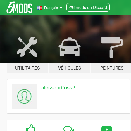
5mods on Discord
Français
UTILITAIRES
VÉHICULES
PEINTURES
alessandross2