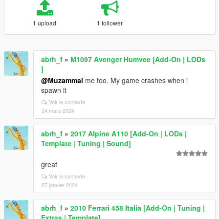
1 upload
1 follower
abrh_f
»
M1097 Avenger Humvee [Add-On | LODs
]
@Muzammal
me too. My game crashes when i
spawn it
Voir le contexte
24 mars 2024
abrh_f
»
2017 Alpine A110 [Add-On | LODs |
Template | Tuning | Sound]
great
Voir le contexte
27 janvier 2024
abrh_f
»
2010 Ferrari 458 Italia [Add-On | Tuning |
Extras | Template]