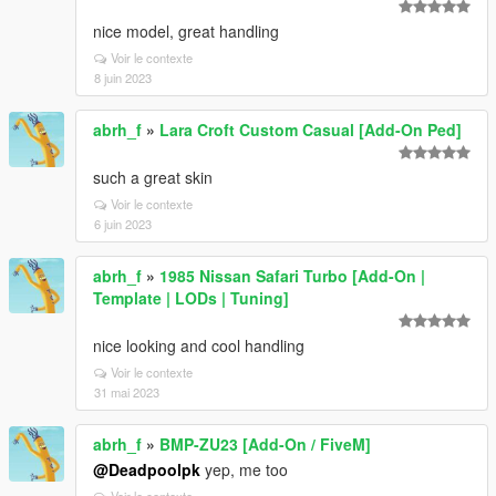
nice model, great handling
Voir le contexte
8 juin 2023
abrh_f
»
Lara Croft Custom Casual [Add-On Ped]
such a great skin
Voir le contexte
6 juin 2023
abrh_f
»
1985 Nissan Safari Turbo [Add-On |
Template | LODs | Tuning]
nice looking and cool handling
Voir le contexte
31 mai 2023
abrh_f
»
BMP-ZU23 [Add-On / FiveM]
@Deadpoolpk
yep, me too