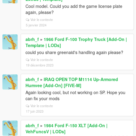
Cool model. Could you add the game license plate
again, please?
Voir le contexte
5 janvier 2024
abrh_f
»
1966 Ford F-100 Trophy Truck [Add-On |
Template | LODs]
could you share greenaid's handling again please?
Voir le contexte
19 décembre 2023
abrh_f
»
IRAQ OPEN TOP M1114 Up-Armored
Humvee [Add-On] [FIVE-M]
Again looking cool, but not working on SP. Hope you
can fix your mods
Voir le contexte
17 juin 2023
abrh_f
»
1984 Ford F-150 XLT [Add-On |
VehFuncsV | LODs]