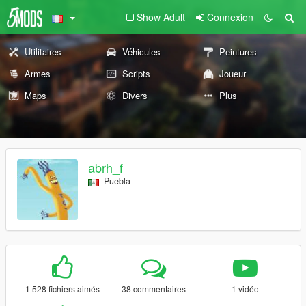
Show Adult
Connexion
Utilitaires
Véhicules
Peintures
Armes
Scripts
Joueur
Maps
Divers
Plus
abrh_f
Puebla
1 528 fichiers aimés
38 commentaires
1 vidéo