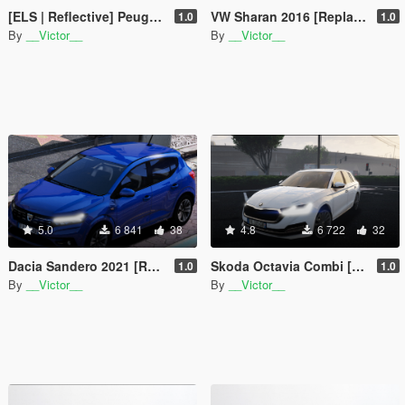
[ELS | Reflective] Peugeot 5008 - Police Nationale
VW Sharan 2016 [Replace | Unlocked]
1.0
1.0
By
__Victor__
By
__Victor__
5.0
6 841
38
4.8
6 722
32
Dacia Sandero 2021 [Replace]
Skoda Octavia Combi [Replace | Unlocked]
1.0
1.0
By
__Victor__
By
__Victor__