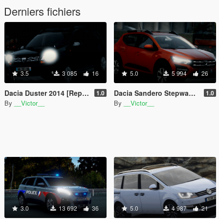
Derniers fichiers
3.5
3 085
16
5.0
5 994
26
Dacia Duster 2014 [Replace]
Dacia Sandero Stepway 2021
1.0
1.0
By
__Victor__
By
__Victor__
3.0
13 692
36
5.0
4 987
21