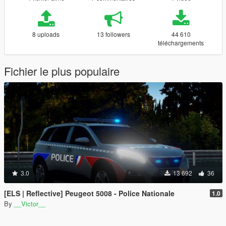
8 uploads
13 followers
44 610
téléchargements
Fichier le plus populaire
3.0
13 692
36
[ELS | Reflective] Peugeot 5008 - Police Nationale
1.0
By
__Victor__