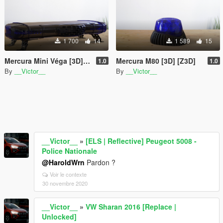
1 700
14
1 589
15
Mercura Mini Véga [3D] [.Z3D]
Mercura M80 [3D] [Z3D]
1.0
1.0
By
__Victor__
By
__Victor__
__Victor__
»
[ELS | Reflective] Peugeot 5008 -
Police Nationale
@HaroldWrn
Pardon ?
Voir le contexte
30 novembre 2020
__Victor__
»
VW Sharan 2016 [Replace |
Unlocked]