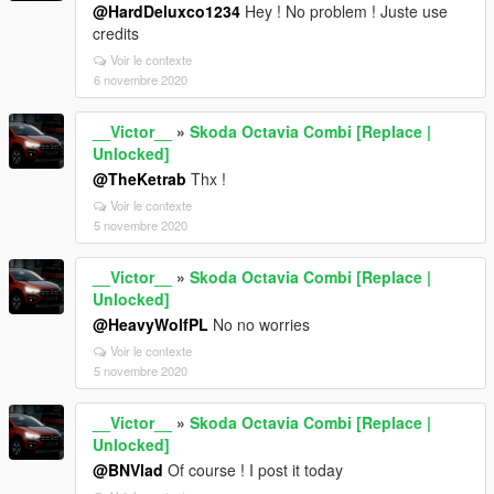
@HardDeluxco1234
Hey ! No problem ! Juste use
credits
Voir le contexte
6 novembre 2020
__Victor__
»
Skoda Octavia Combi [Replace |
Unlocked]
@TheKetrab
Thx !
Voir le contexte
5 novembre 2020
__Victor__
»
Skoda Octavia Combi [Replace |
Unlocked]
@HeavyWolfPL
No no worries
Voir le contexte
5 novembre 2020
__Victor__
»
Skoda Octavia Combi [Replace |
Unlocked]
@BNVlad
Of course ! I post it today