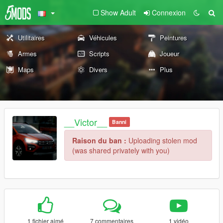
Show Adult
Connexion
Utilitaires
Véhicules
Peintures
Armes
Scripts
Joueur
Maps
Divers
Plus
__Victor__
Banni
Raison du ban :
Uploading stolen mod
(was shared privately with you)
1 fichier aimé
7 commentaires
1 vidéo