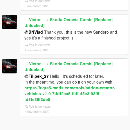
Voir le contexte
5 novembre 2020
__Victor__
»
Skoda Octavia Combi [Replace |
Unlocked]
@BNVlad
Thank you, this is the new Sandero and
yes it’s a finished project :)
Voir le contexte
4 novembre 2020
__Victor__
»
Skoda Octavia Combi [Replace |
Unlocked]
@Filipek_27
Hello ! It's scheduled for later.
In the meantime, you can do it on your own with
https://fr.gta5-mods.com/tools/addon-creator-
vehicles-v1-0-7ddf2ca5-ffdf-45e3-93f5-
fd8fe36f3de5
Voir le contexte
4 novembre 2020