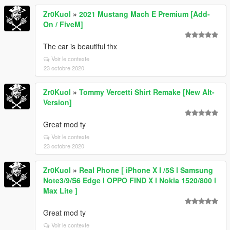
Zr0Kuol
»
2021 Mustang Mach E Premium [Add-
On / FiveM]
The car is beautiful thx
Voir le contexte
23 octobre 2020
Zr0Kuol
»
Tommy Vercetti Shirt Remake [New Alt-
Version]
Great mod ty
Voir le contexte
23 octobre 2020
Zr0Kuol
»
Real Phone [ iPhone X I /5S l Samsung
Note3/9/S6 Edge l OPPO FIND X l Nokia 1520/800 l
Max Lite ]
Great mod ty
Voir le contexte