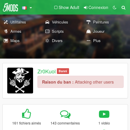
Show Adult
Connexion
Utilitaires
Véhicules
Peintures
Armes
Scripts
Joueur
Maps
Divers
Plus
Zr0Kuol
Banni
Raison du ban :
Attacking other users
161 fichiers aimés
143 commentaires
1 vidéo