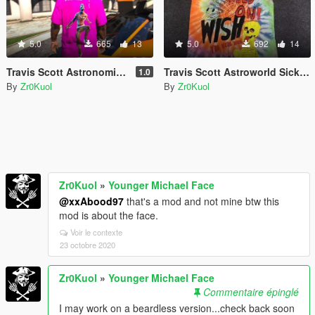
5.0
665
13
5.0
692
14
Travis Scott Astronomical Fortnite + Cactus Jack T-Shirt
Travis Scott Astroworld Sicko Tee (Request)
1.0
By
Zr0Kuol
By
Zr0Kuol
Zr0Kuol
»
Younger Michael Face
@xxAbood97
that's a mod and not mine btw this
mod is about the face.
Voir le contexte
23 octobre 2020
Zr0Kuol
»
Younger Michael Face
Commentaire épinglé
I may work on a beardless version...check back soon