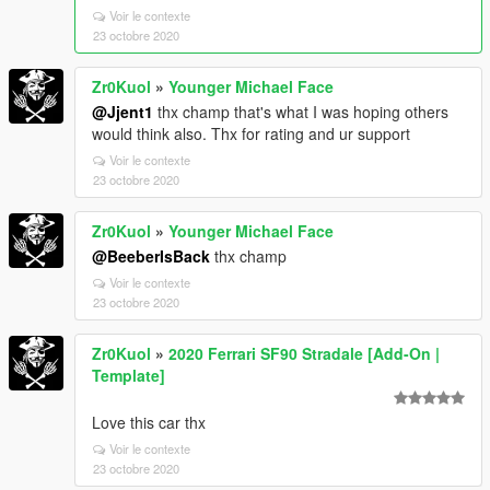
Voir le contexte
23 octobre 2020
Zr0Kuol
»
Younger Michael Face
@Jjent1
thx champ that's what I was hoping others
would think also. Thx for rating and ur support
Voir le contexte
23 octobre 2020
Zr0Kuol
»
Younger Michael Face
@BeeberIsBack
thx champ
Voir le contexte
23 octobre 2020
Zr0Kuol
»
2020 Ferrari SF90 Stradale [Add-On |
Template]
Love this car thx
Voir le contexte
23 octobre 2020