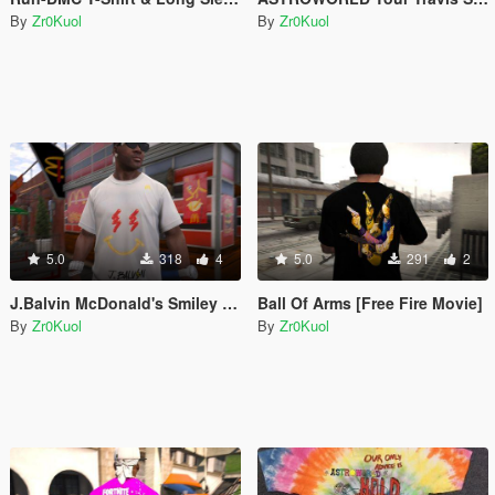
By
Zr0Kuol
By
Zr0Kuol
5.0
318
4
5.0
291
2
J.Balvin McDonald's Smiley Face T-Shirt
Ball Of Arms [Free Fire Movie]
By
Zr0Kuol
By
Zr0Kuol