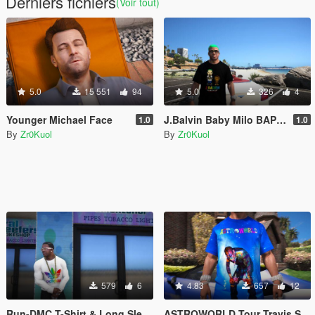
Derniers fichiers
(Voir tout)
5.0
15 551
94
5.0
326
4
Younger Michael Face
J.Balvin Baby Milo BAPE T-Shirt
1.0
1.0
By
Zr0Kuol
By
Zr0Kuol
579
6
4.83
657
12
Run-DMC T-Shirt & Long Sleeve Collection
ASTROWORLD Tour Travis Scott