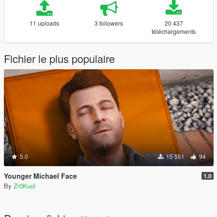
11 uploads
3 followers
20 437
téléchargements
Fichier le plus populaire
5.0
15 551
94
Younger Michael Face
1.0
By
Zr0Kuol