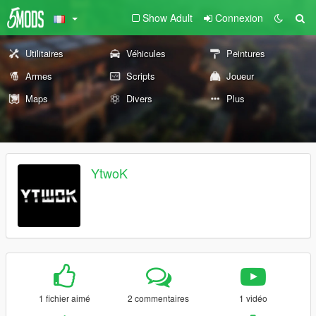
Show Adult
Connexion
Utilitaires
Véhicules
Peintures
Armes
Scripts
Joueur
Maps
Divers
Plus
YtwoK
1 fichier aimé
2 commentaires
1 vidéo