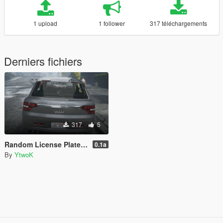
1 upload
1 follower
317 téléchargements
Derniers fichiers
317
5
Random License Plate Number [LEGACY]
0.1a
By
YtwoK