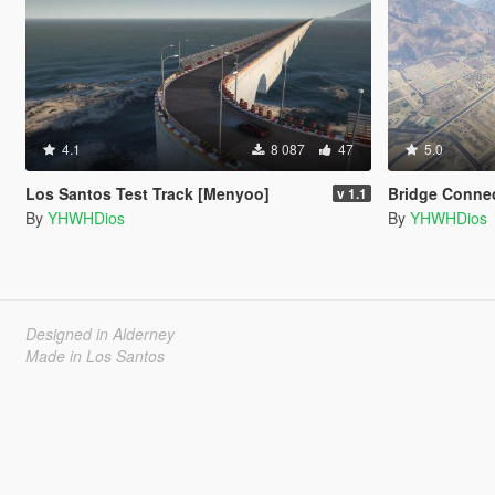
4.1
8 087
47
5.0
Los Santos Test Track [Menyoo]
Bridge Connection 
v 1.1
By
YHWHDios
By
YHWHDios
Designed in Alderney
Made in Los Santos