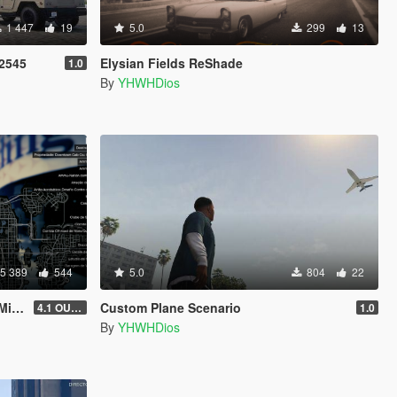
1 447
19
5.0
299
13
b2545
Elysian Fields ReShade
1.0
By
YHWHDios
5 389
544
5.0
804
22
map
Custom Plane Scenario
4.1 OUTDATED! (Older Game Builds Only)
1.0
By
YHWHDios