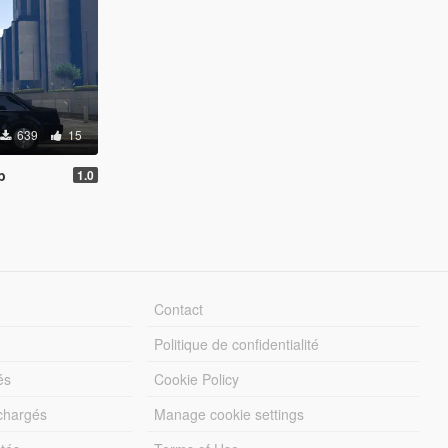
639
15
b
1.0
Contact
Politique de confidentialité
és
Cookie Policy
échargés
Manage cookie settings