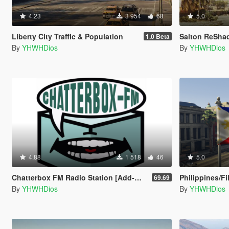
4.23
3 954
68
5.0
Liberty City Traffic & Population
Salton ReSha
1.0 Beta
By
YHWHDios
By
YHWHDios
4.88
1 518
46
5.0
Chatterbox FM Radio Station [Add-On]
Philippines/Fi
69.69
By
YHWHDios
By
YHWHDios