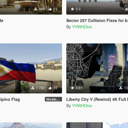
998
19
5.0
de
Sector 257 Collision Fixes for 
By
YHWHDios
1 782
10
3.61
13
lipino Flag
Liberty City V (Rewind) 4K Full Mini
Version 1.0
By
YHWHDios