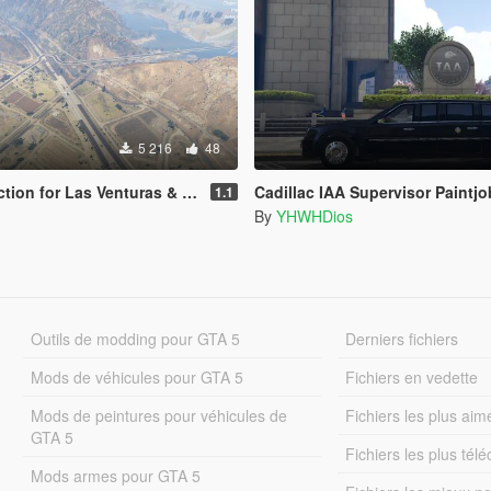
5 216
48
for Las Venturas & San Fierro DLC
Cadillac IAA Supervisor Paintjo
1.1
By
YHWHDios
Outils de modding pour GTA 5
Derniers fichiers
Mods de véhicules pour GTA 5
Fichiers en vedette
Mods de peintures pour véhicules de
Fichiers les plus aim
GTA 5
Fichiers les plus tél
Mods armes pour GTA 5