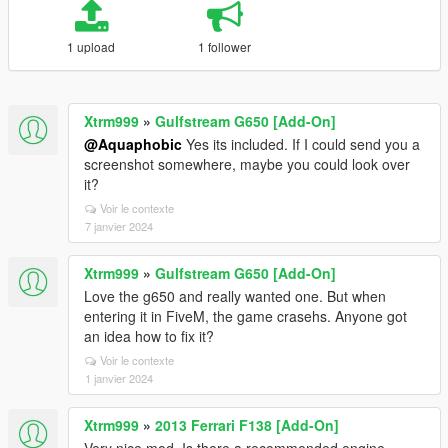
1 upload
1 follower
Xtrm999
»
Gulfstream G650 [Add-On]
@Aquaphobic
Yes its included. If I could send you a
screenshot somewhere, maybe you could look over
it?
Voir le contexte
7 janvier 2024
Xtrm999
»
Gulfstream G650 [Add-On]
Love the g650 and really wanted one. But when
entering it in FiveM, the game crasehs. Anyone got
an idea how to fix it?
Voir le contexte
1 janvier 2024
Xtrm999
»
2013 Ferrari F138 [Add-On]