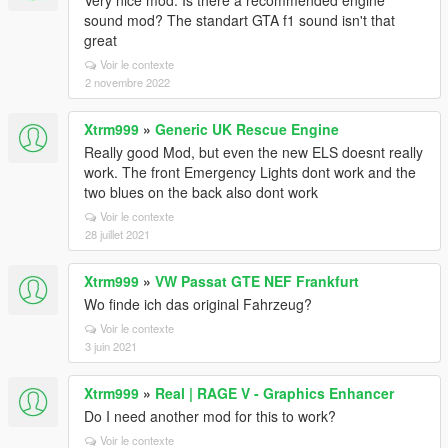
Very nice mod. Is there a recommended engine
sound mod? The standart GTA f1 sound isn't that
great
Voir le contexte
2 novembre 2022
Xtrm999
»
Generic UK Rescue Engine
Really good Mod, but even the new ELS doesnt really
work. The front Emergency Lights dont work and the
two blues on the back also dont work
Voir le contexte
28 juillet 2021
Xtrm999
»
VW Passat GTE NEF Frankfurt
Wo finde ich das original Fahrzeug?
Voir le contexte
3 juin 2021
Xtrm999
»
Real | RAGE V - Graphics Enhancer
Do I need another mod for this to work?
Voir le contexte