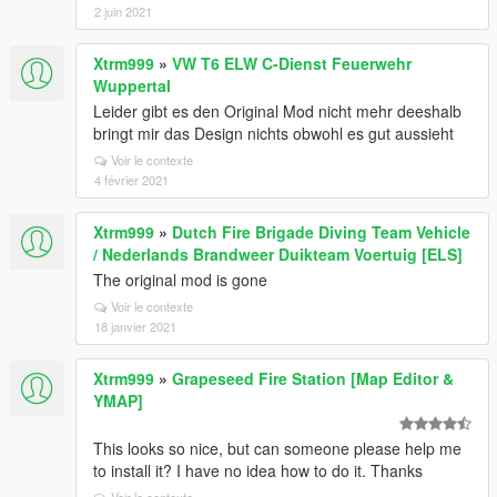
2 juin 2021
Xtrm999
»
VW T6 ELW C-Dienst Feuerwehr
Wuppertal
Leider gibt es den Original Mod nicht mehr deeshalb
bringt mir das Design nichts obwohl es gut aussieht
Voir le contexte
4 février 2021
Xtrm999
»
Dutch Fire Brigade Diving Team Vehicle
/ Nederlands Brandweer Duikteam Voertuig [ELS]
The original mod is gone
Voir le contexte
18 janvier 2021
Xtrm999
»
Grapeseed Fire Station [Map Editor &
YMAP]
This looks so nice, but can someone please help me
to install it? I have no idea how to do it. Thanks