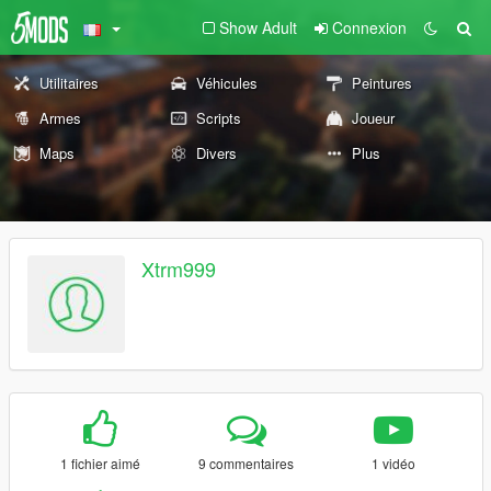
Show Adult
Connexion
Utilitaires
Véhicules
Peintures
Armes
Scripts
Joueur
Maps
Divers
Plus
Xtrm999
1 fichier aimé
9 commentaires
1 vidéo