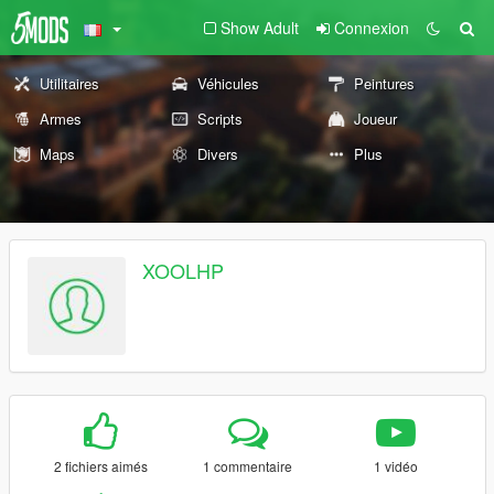
Show Adult
Connexion
Utilitaires
Véhicules
Peintures
Armes
Scripts
Joueur
Maps
Divers
Plus
XOOLHP
2 fichiers aimés
1 commentaire
1 vidéo