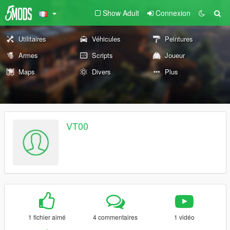
Show Adult
Connexion
Utilitaires
Véhicules
Peintures
Armes
Scripts
Joueur
Maps
Divers
Plus
VT00
1 fichier aimé
4 commentaires
1 vidéo