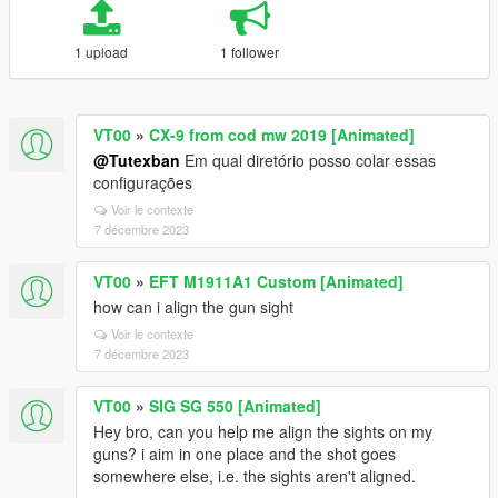
1 upload
1 follower
VT00
»
CX-9 from cod mw 2019 [Animated]
@Tutexban
Em qual diretório posso colar essas
configurações
Voir le contexte
7 décembre 2023
VT00
»
EFT M1911A1 Custom [Animated]
how can i align the gun sight
Voir le contexte
7 décembre 2023
VT00
»
SIG SG 550 [Animated]
Hey bro, can you help me align the sights on my
guns? i aim in one place and the shot goes
somewhere else, i.e. the sights aren't aligned.