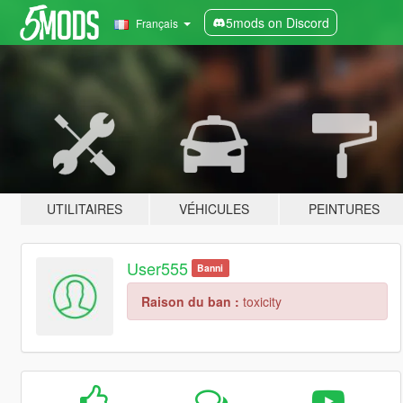
5mods on Discord
Français
UTILITAIRES
VÉHICULES
PEINTURES
User555
Banni
Raison du ban :
toxicity