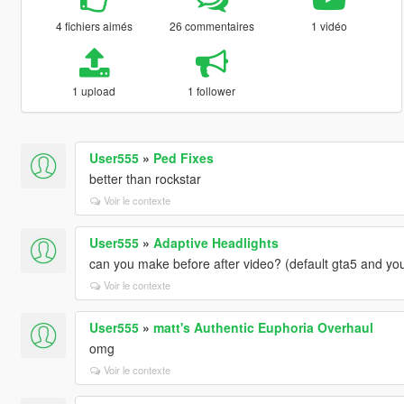
4 fichiers aimés
26 commentaires
1 vidéo
1 upload
1 follower
User555
»
Ped Fixes
better than rockstar
Voir le contexte
User555
»
Adaptive Headlights
can you make before after video? (default gta5 and yo
Voir le contexte
User555
»
matt's Authentic Euphoria Overhaul
omg
Voir le contexte