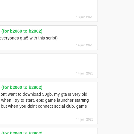
18 juin 2023
(for b2060 to b2802)
everyones gta5 with this script)
14 juin 2023
14 juin 2023
(for b2060 to b2802)
 dont want to download 30gb, my gta is very old
hen i try to start, epic game launcher starting
t but when you didnt connect social club, game
14 juin 2023
(for b2060 to b2802)