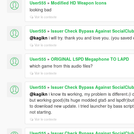
User555
»
Modified HD Weapon Icons
looking bad
Voir le contexte
User555
»
Issuer Check Bypass Against SocialClub 
@kagikn
i will try. thank you and love you. (you saved 
Voir le contexte
User555
»
ORIGINAL LSPD Megaphone TO LAPD
which game from this audio files?
Voir le contexte
User555
»
Issuer Check Bypass Against SocialClub 
@kagikn
i know its working, my problem is different.(i
but working good)(its huge modded gta5 and lspdfr)but w
to download new update. i tried launcher by bass scrip
not starting.
Voir le contexte
User555
»
Issuer Check Bypass Against SocialClub 