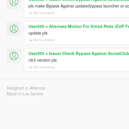
pls make Bypass Against update(bypass launcher or s
Voir le contexte
User555
»
Alternate Motion For Kitted Peds (EUP Fr
update pls
Voir le contexte
User555
»
Issuer Check Bypass Against SocialClub 
rdr2 version pls
Voir le contexte
Designed in Alderney
Made in Los Santos