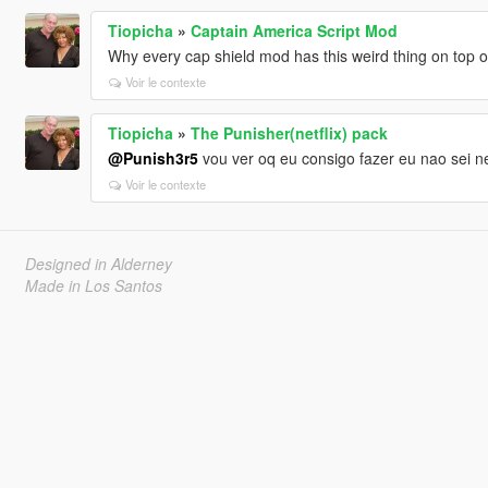
Tiopicha
»
Captain America Script Mod
Why every cap shield mod has this weird thing on top o
Voir le contexte
Tiopicha
»
The Punisher(netflix) pack
@Punish3r5
vou ver oq eu consigo fazer eu nao sei nem
Voir le contexte
Designed in Alderney
Made in Los Santos