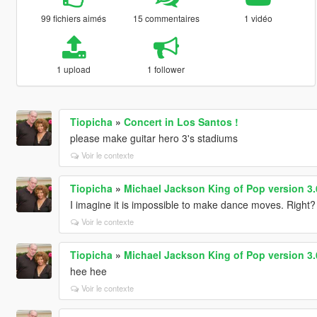
99 fichiers aimés
15 commentaires
1 vidéo
1 upload
1 follower
Tiopicha
»
Concert in Los Santos !
please make guitar hero 3's stadiums
Voir le contexte
Tiopicha
»
Michael Jackson King of Pop version 3.0
I imagine it is impossible to make dance moves. Right?
Voir le contexte
Tiopicha
»
Michael Jackson King of Pop version 3.0
hee hee
Voir le contexte