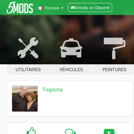
5mods on Discord
Français
UTILITAIRES
VÉHICULES
PEINTURES
Tiopicha