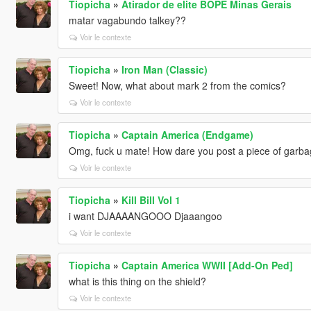
Tiopicha
»
Atirador de elite BOPE Minas Gerais
matar vagabundo talkey??
Voir le contexte
Tiopicha
»
Iron Man (Classic)
Sweet! Now, what about mark 2 from the comics?
Voir le contexte
Tiopicha
»
Captain America (Endgame)
Omg, fuck u mate! How dare you post a piece of garbag
Voir le contexte
Tiopicha
»
Kill Bill Vol 1
i want DJAAAANGOOO Djaaangoo
Voir le contexte
Tiopicha
»
Captain America WWII [Add-On Ped]
what is this thing on the shield?
Voir le contexte