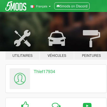
5mods on Discord
Français
UTILITAIRES
VÉHICULES
PEINTURES
Thief17934