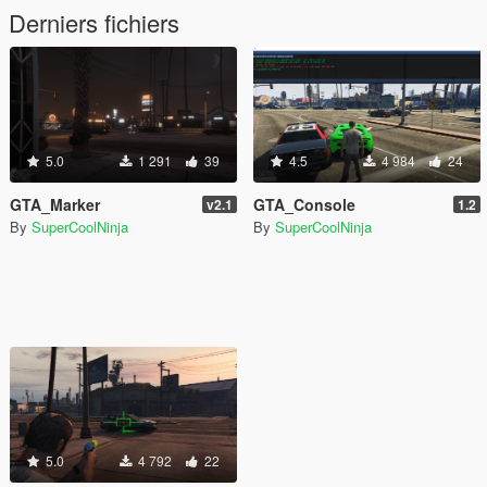
Derniers fichiers
5.0
1 291
39
4.5
4 984
24
GTA_Marker
GTA_Console
v2.1
1.2
By
SuperCoolNinja
By
SuperCoolNinja
5.0
4 792
22