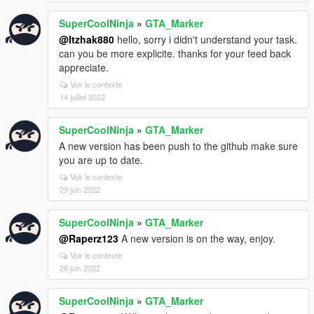
SuperCoolNinja
»
GTA_Marker
@Itzhak880
hello, sorry i didn't understand your task.
can you be more explicite. thanks for your feed back
appreciate.
Voir le contexte
14 juillet 2022
SuperCoolNinja
»
GTA_Marker
A new version has been push to the github make sure
you are up to date.
Voir le contexte
29 juin 2022
SuperCoolNinja
»
GTA_Marker
@Raperz123
A new version is on the way, enjoy.
Voir le contexte
26 juin 2022
SuperCoolNinja
»
GTA_Marker