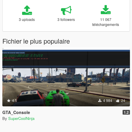
3 uploads
3 followers
11 067
téléchargements
Fichier le plus populaire
4.5
4 984
24
GTA_Console
1.2
By
SuperCoolNinja