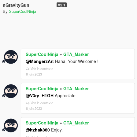
nGravityGun
V2.1
By
SuperCoolNinja
SuperCoolNinja
»
GTA_Marker
@MangerzArt
Haha, Your Welcome !
Voir le contexte
8 juin 2023
SuperCoolNinja
»
GTA_Marker
@V3ry_H1GH
Appreciate.
Voir le contexte
8 juin 2023
SuperCoolNinja
»
GTA_Marker
@Itzhak880
Enjoy.
Voir le contexte