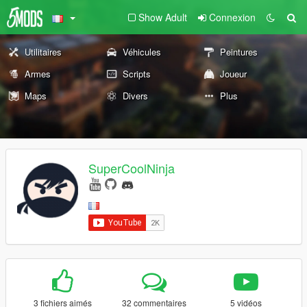
Show Adult
Connexion
Utilitaires
Véhicules
Peintures
Armes
Scripts
Joueur
Maps
Divers
Plus
SuperCoolNinja
3 fichiers aimés
32 commentaires
5 vidéos