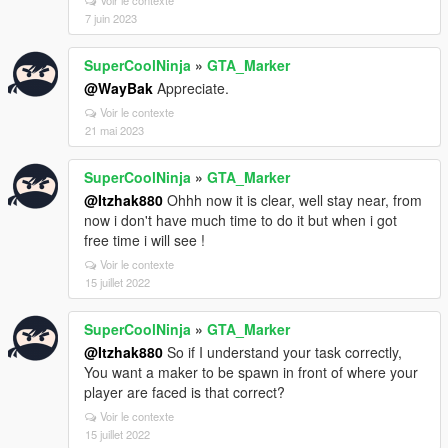
7 juin 2023
SuperCoolNinja
»
GTA_Marker
@WayBak
Appreciate.
Voir le contexte
21 mai 2023
SuperCoolNinja
»
GTA_Marker
@Itzhak880
Ohhh now it is clear, well stay near, from
now i don't have much time to do it but when i got
free time i will see !
Voir le contexte
15 juillet 2022
SuperCoolNinja
»
GTA_Marker
@Itzhak880
So if I understand your task correctly,
You want a maker to be spawn in front of where your
player are faced is that correct?
Voir le contexte
15 juillet 2022