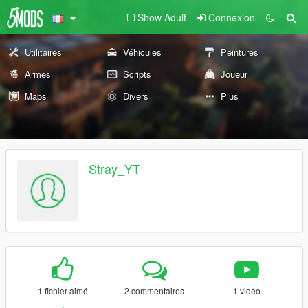
Show Adult
Connexion
Utilitaires
Véhicules
Peintures
Armes
Scripts
Joueur
Maps
Divers
Plus
Stray_YT
1 fichier aimé
2 commentaires
1 vidéo