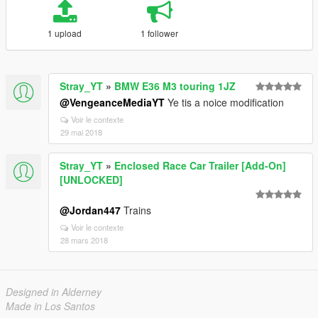
1 upload
1 follower
Stray_YT
»
BMW E36 M3 touring 1JZ
@VengeanceMediaYT
Ye tis a noice modification
Voir le contexte
29 mai 2018
Stray_YT
»
Enclosed Race Car Trailer [Add-On]
[UNLOCKED]
@Jordan447
Trains
Voir le contexte
28 mars 2018
Designed in Alderney
Made in Los Santos